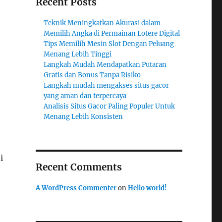
Recent Posts
Teknik Meningkatkan Akurasi dalam
Memilih Angka di Permainan Lotere Digital
Tips Memilih Mesin Slot Dengan Peluang
Menang Lebih Tinggi
Langkah Mudah Mendapatkan Putaran
Gratis dan Bonus Tanpa Risiko
Langkah mudah mengakses situs gacor
yang aman dan terpercaya
Analisis Situs Gacor Paling Populer Untuk
Menang Lebih Konsisten
i
Recent Comments
A WordPress Commenter
on
Hello world!