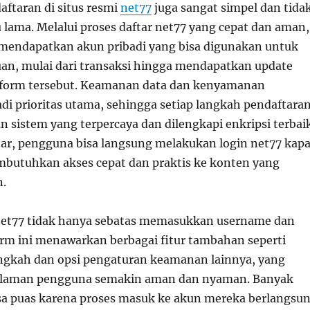
ftaran di situs resmi
net77
juga sangat simpel dan tida
ama. Melalui proses daftar net77 yang cepat dan aman,
mendapatkan akun pribadi yang bisa digunakan untuk
uan, mulai dari transaksi hingga mendapatkan update
atform tersebut. Keamanan data dan kenyamanan
i prioritas utama, sehingga setiap langkah pendaftara
 sistem yang terpercaya dan dilengkapi enkripsi terbaik
ar, pengguna bisa langsung melakukan login net77 kap
butuhkan akses cepat dan praktis ke konten yang
n.
net77 tidak hanya sebatas memasukkan username dan
orm ini menawarkan berbagai fitur tambahan seperti
langkah dan opsi pengaturan keamanan lainnya, yang
laman pengguna semakin aman dan nyaman. Banyak
a puas karena proses masuk ke akun mereka berlangsu