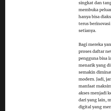
singkat dan tanp
membuka peluang
hanya bisa diak
terus berinovas
setianya.
Bagi mereka ya
proses daftar n
pengguna bisa l
menarik yang di
semakin diminat
modern. Jadi, j
manfaat maksima
akses menjadi k
dari yang lain
digital yang m