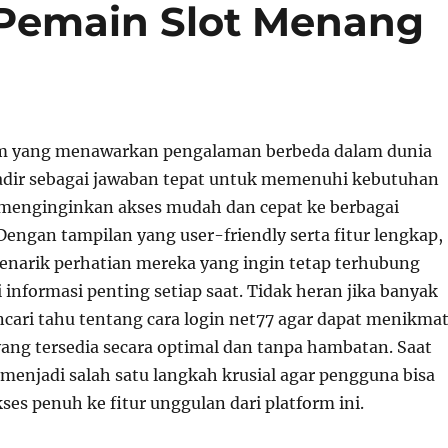
Pemain Slot Menang
rm yang menawarkan pengalaman berbeda dalam dunia
hadir sebagai jawaban tepat untuk memenuhi kebutuhan
menginginkan akses mudah dan cepat ke berbagai
Dengan tampilan yang user-friendly serta fitur lengkap,
narik perhatian mereka yang ingin tetap terhubung
informasi penting setiap saat. Tidak heran jika banyak
cari tahu tentang cara login net77 agar dapat menikmat
ang tersedia secara optimal dan tanpa hambatan. Saat
n menjadi salah satu langkah krusial agar pengguna bisa
es penuh ke fitur unggulan dari platform ini.