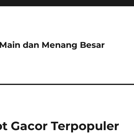
: Main dan Menang Besar
ot Gacor Terpopuler