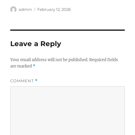
Author
Posted
admin
February 12, 2026
on
Leave a Reply
Your email address will not be published.
Required fields
are marked
*
COMMENT
*