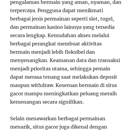
pengalaman bermain yang aman, nyaman, dan
terpercaya. Pengguna dapat menikmati
berbagai jenis permainan seperti slot, togel,
dan permainan kasino lainnya yang tersedia
secara lengkap. Kemudahan akses melalui
berbagai perangkat membuat aktivitas
bermain menjadi lebih fleksibel dan
menyenangkan. Keamanan data dan transaksi
menjadi prioritas utama, sehingga pemain
dapat merasa tenang saat melakukan deposit
maupun withdraw. Keseruan bermain di situs
gacor mampu meningkatkan peluang meraih
kemenangan secara signifikan.
Selain menawarkan berbagai permainan
menarik, situs gacor juga dikenal dengan