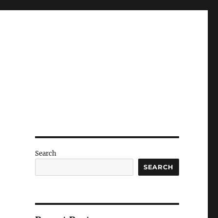
Search
SEARCH