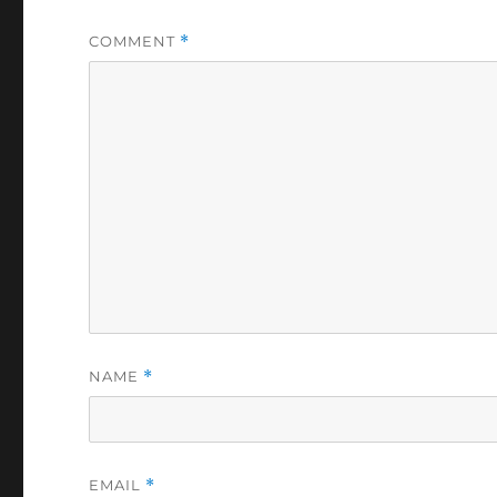
COMMENT
*
NAME
*
EMAIL
*