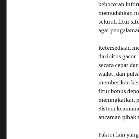
kebocoran infor
memudahkan nav
seluruh fitur si
agar pengalama
Ketersediaan m
dari situs gaco
secara cepat dan
wallet, dan pul
memberikan keny
fitur bonus depo
meningkatkan p
Sistem keamanan
ancaman pihak t
Faktor lain yan