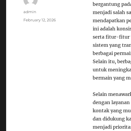
bergantung pada 
Author
admin
menjadi salah s
Posted
February 12, 2026
mendapatkan pel
on
ini adalah kon
serta fitur-fi
sistem yang tra
berbagai permai
Selain itu, berb
untuk meningk
bermain yang m
Selain menawark
dengan layanan 
kontak yang mu
dan didukung ka
menjadi priorit