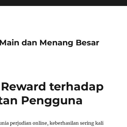
: Main dan Menang Besar
 Reward terhadap
atan Pengguna
ia perjudian online, keberhasilan sering kali