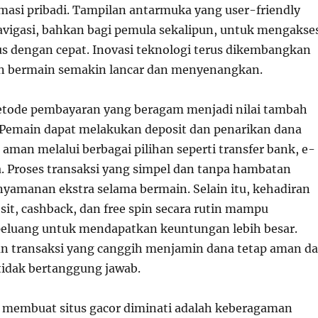
masi pribadi. Tampilan antarmuka yang user-friendly
igasi, bahkan bagi pemula sekalipun, untuk mengakse
tus dengan cepat. Inovasi teknologi terus dikembangkan
n bermain semakin lancar dan menyenangkan.
etode pembayaran yang beragam menjadi nilai tambah
r. Pemain dapat melakukan deposit dan penarikan dana
 aman melalui berbagai pilihan seperti transfer bank, e-
sa. Proses transaksi yang simpel dan tanpa hambatan
amanan ekstra selama bermain. Selain itu, kehadiran
sit, cashback, dan free spin secara rutin mampu
eluang untuk mendapatkan keuntungan lebih besar.
 transaksi yang canggih menjamin dana tetap aman da
idak bertanggung jawab.
g membuat situs gacor diminati adalah keberagaman