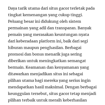
Daya tarik utama dari situs gacor terletak pada
tingkat kemenangan yang cukup tinggi.
Peluang besar ini didukung oleh sistem
permainan yang adil dan transparan. Banyak
pemain yang merasakan keuntungan nyata
dari keberadaan platform ini, baik dari segi
hiburan maupun penghasilan. Berbagai
promosi dan bonus menarik juga sering
diberikan untuk meningkatkan semangat
bermain. Keamanan dan kenyamanan yang
ditawarkan menjadikan situs ini sebagai
pilihan utama bagi mereka yang serius ingin
mendapatkan hasil maksimal. Dengan berbagai
keunggulan tersebut, situs gacor tetap menjadi
pilihan terbaik untuk meraih keberhasilan