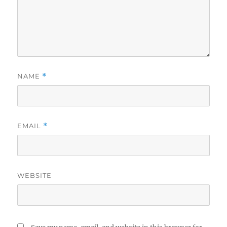
NAME
*
EMAIL
*
WEBSITE