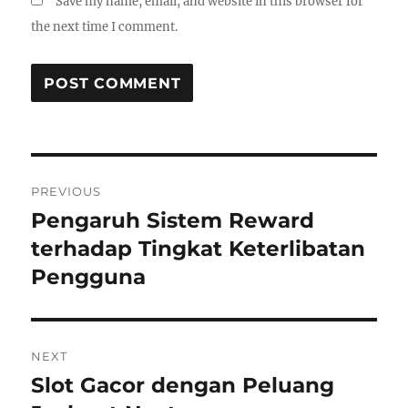
Save my name, email, and website in this browser for
the next time I comment.
Post
PREVIOUS
navigation
Pengaruh Sistem Reward
Previous
post:
terhadap Tingkat Keterlibatan
Pengguna
NEXT
Slot Gacor dengan Peluang
Next