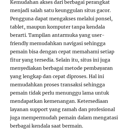
Kemudahan akses dari berbagai perangkat
menjadi salah satu keunggulan situs gacor.
Pengguna dapat mengakses melalui ponsel,
tablet, maupun komputer tanpa kendala
berarti. Tampilan antarmuka yang user-
friendly memudahkan navigasi sehingga
pemain bisa dengan cepat memahami setiap
fitur yang tersedia. Selain itu, situs ini juga
menyediakan berbagai metode pembayaran
yang lengkap dan cepat diproses. Hal ini
memudahkan proses transaksi sehingga
pemain tidak perlu menunggu lama untuk
mendapatkan kemenangan. Ketersediaan
layanan support yang ramah dan profesional
juga mempermudah pemain dalam mengatasi
berbagai kendala saat bermain.