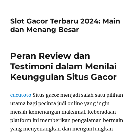
Slot Gacor Terbaru 2024: Main
dan Menang Besar
Peran Review dan
Testimoni dalam Menilai
Keunggulan Situs Gacor
cucutoto
Situs gacor menjadi salah satu pilihan
utama bagi pecinta judi online yang ingin
meraih kemenangan maksimal. Keberadaan
platform ini memberikan pengalaman bermain
yang menyenangkan dan menguntungkan