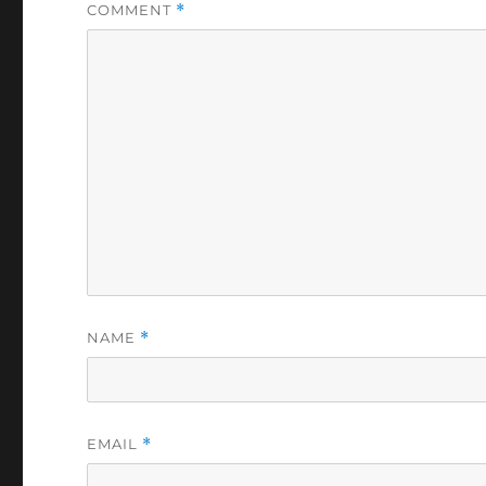
COMMENT
*
NAME
*
EMAIL
*