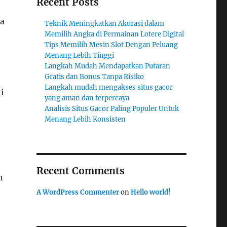
Recent Posts
ga
Teknik Meningkatkan Akurasi dalam
Memilih Angka di Permainan Lotere Digital
Tips Memilih Mesin Slot Dengan Peluang
Menang Lebih Tinggi
Langkah Mudah Mendapatkan Putaran
Gratis dan Bonus Tanpa Risiko
Langkah mudah mengakses situs gacor
i
yang aman dan terpercaya
Analisis Situs Gacor Paling Populer Untuk
Menang Lebih Konsisten
Recent Comments
h
A WordPress Commenter
on
Hello world!