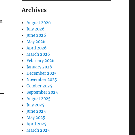
Archives
n
August 2026
July 2026
June 2026
May 2026
April 2026
March 2026
February 2026
January 2026
December 2025
November 2025
October 2025
September 2025
August 2025
July 2025
June 2025
May 2025
April 2025
March 2025