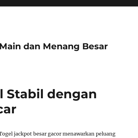
: Main dan Menang Besar
al Stabil dengan
car
Togel jackpot besar gacor menawarkan peluang