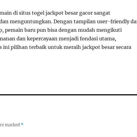
ain di situs togel jackpot besar gacor sangat
an menguntungkan. Dengan tampilan user-friendly da
p, pemain baru pun bisa dengan mudah mengikuti
manan dan kepercayaan menjadi fondasi utama,
 ini pilihan terbaik untuk meraih jackpot besar secara
 are marked
*