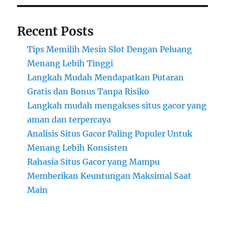
Recent Posts
Tips Memilih Mesin Slot Dengan Peluang
Menang Lebih Tinggi
Langkah Mudah Mendapatkan Putaran
Gratis dan Bonus Tanpa Risiko
Langkah mudah mengakses situs gacor yang
aman dan terpercaya
Analisis Situs Gacor Paling Populer Untuk
Menang Lebih Konsisten
Rahasia Situs Gacor yang Mampu
Memberikan Keuntungan Maksimal Saat
Main