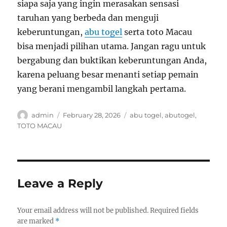
siapa saja yang ingin merasakan sensasi
taruhan yang berbeda dan menguji
keberuntungan,
abu togel
serta toto Macau
bisa menjadi pilihan utama. Jangan ragu untuk
bergabung dan buktikan keberuntungan Anda,
karena peluang besar menanti setiap pemain
yang berani mengambil langkah pertama.
Author
Posted
Tags
admin
February 28, 2026
abu togel
,
abutogel
,
on
TOTO MACAU
Leave a Reply
Your email address will not be published.
Required fields
are marked
*