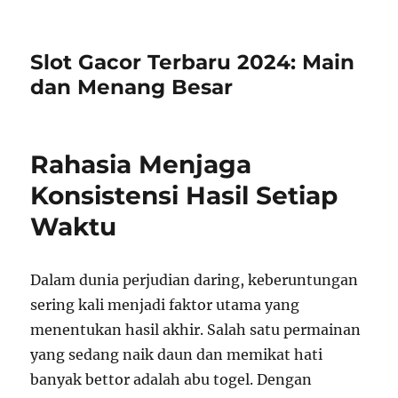
Slot Gacor Terbaru 2024: Main
dan Menang Besar
Rahasia Menjaga
Konsistensi Hasil Setiap
Waktu
Dalam dunia perjudian daring, keberuntungan
sering kali menjadi faktor utama yang
menentukan hasil akhir. Salah satu permainan
yang sedang naik daun dan memikat hati
banyak bettor adalah abu togel. Dengan