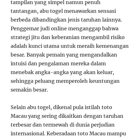
tampilan yang simpel namun penuh
tantangan, abu togel menawarkan sensasi
berbeda dibandingkan jenis taruhan lainnya.
Penggemar judi online menganggap bahwa
strategi jitu dan keberanian mengambil risiko
adalah kunci utama untuk meraih kemenangan
besar. Banyak pemain yang mengandalkan
intuisi dan pengalaman mereka dalam
menebak angka-angka yang akan keluar,
sehingga peluang memperoleh keuntungan
semakin besar.
Selain abu togel, dikenal pula istilah toto
Macau yang sering dikaitkan dengan taruhan
terbesar dan termewah di dunia perjudian
internasional. Keberadaan toto Macau mampu