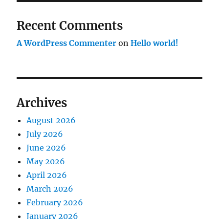
Recent Comments
A WordPress Commenter
on
Hello world!
Archives
August 2026
July 2026
June 2026
May 2026
April 2026
March 2026
February 2026
January 2026