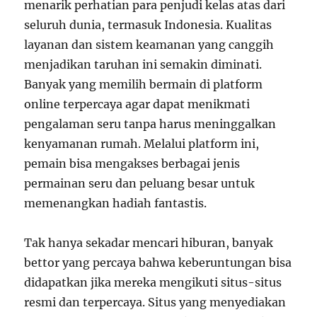
menarik perhatian para penjudi kelas atas dari
seluruh dunia, termasuk Indonesia. Kualitas
layanan dan sistem keamanan yang canggih
menjadikan taruhan ini semakin diminati.
Banyak yang memilih bermain di platform
online terpercaya agar dapat menikmati
pengalaman seru tanpa harus meninggalkan
kenyamanan rumah. Melalui platform ini,
pemain bisa mengakses berbagai jenis
permainan seru dan peluang besar untuk
memenangkan hadiah fantastis.
Tak hanya sekadar mencari hiburan, banyak
bettor yang percaya bahwa keberuntungan bisa
didapatkan jika mereka mengikuti situs-situs
resmi dan terpercaya. Situs yang menyediakan