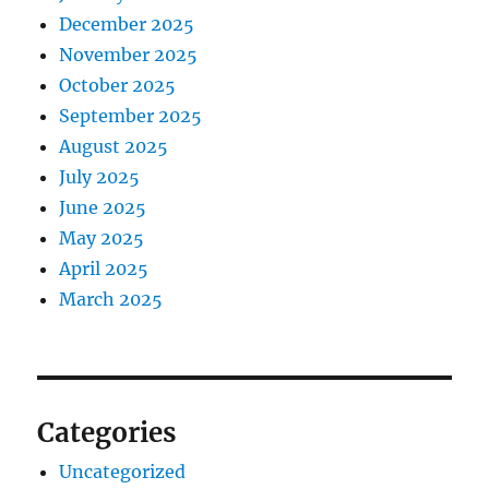
December 2025
November 2025
October 2025
September 2025
August 2025
July 2025
June 2025
May 2025
April 2025
March 2025
Categories
Uncategorized