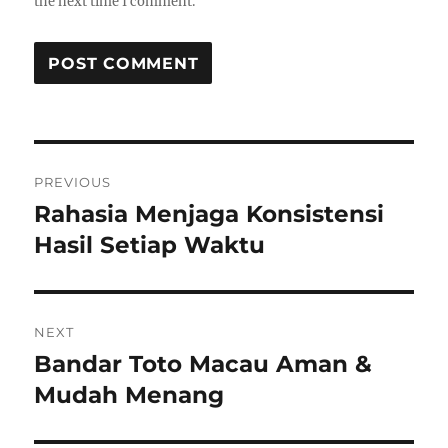
the next time I comment.
Post
PREVIOUS
navigation
Rahasia Menjaga Konsistensi
Previous
post:
Hasil Setiap Waktu
NEXT
Bandar Toto Macau Aman &
Next
post:
Mudah Menang