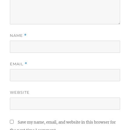
NAME
*
EMAIL
*
WEBSITE
Save my name, email, and website in this browser for