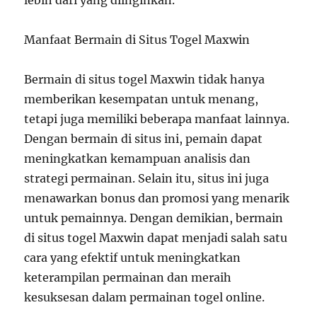
lebih dari yang diinginkan.
Manfaat Bermain di Situs Togel Maxwin
Bermain di situs togel Maxwin tidak hanya
memberikan kesempatan untuk menang,
tetapi juga memiliki beberapa manfaat lainnya.
Dengan bermain di situs ini, pemain dapat
meningkatkan kemampuan analisis dan
strategi permainan. Selain itu, situs ini juga
menawarkan bonus dan promosi yang menarik
untuk pemainnya. Dengan demikian, bermain
di situs togel Maxwin dapat menjadi salah satu
cara yang efektif untuk meningkatkan
keterampilan permainan dan meraih
kesuksesan dalam permainan togel online.