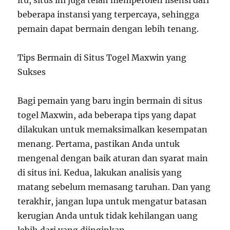
itu, situs ini juga telah memperoleh lisensi dari
beberapa instansi yang terpercaya, sehingga
pemain dapat bermain dengan lebih tenang.
Tips Bermain di Situs Togel Maxwin yang
Sukses
Bagi pemain yang baru ingin bermain di situs
togel Maxwin, ada beberapa tips yang dapat
dilakukan untuk memaksimalkan kesempatan
menang. Pertama, pastikan Anda untuk
mengenal dengan baik aturan dan syarat main
di situs ini. Kedua, lakukan analisis yang
matang sebelum memasang taruhan. Dan yang
terakhir, jangan lupa untuk mengatur batasan
kerugian Anda untuk tidak kehilangan uang