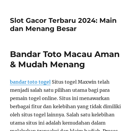
Slot Gacor Terbaru 2024: Main
dan Menang Besar
Bandar Toto Macau Aman
& Mudah Menang
bandar toto togel
Situs togel Maxwin telah
menjadi salah satu pilihan utama bagi para
pemain togel online. Situs ini menawarkan
berbagai fitur dan kelebihan yang tidak dimiliki
oleh situs togel lainnya. Salah satu kelebihan
utama situs ini adalah kemudahan dalam