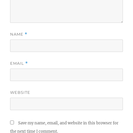
NAME
*
EMAIL
*
WEBSITE
Save my name, email, and website in this browser for
the next time I comment.