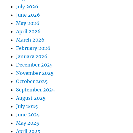
July 2026
June 2026
May 2026
April 2026
March 2026
February 2026
January 2026
December 2025
November 2025
October 2025
September 2025
August 2025
July 2025
June 2025
May 2025
April 2025