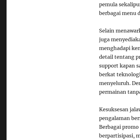
pemula sekalipu
berbagai menu da
Selain menawark
juga menyediaka
menghadapi kend
detail tentang 
support kapan s
berkat teknolog
menyeluruh. Den
permainan tanpa
Kesuksesan jala
pengalaman be
Berbagai promo 
berpartisipasi,