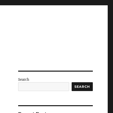
Search
SEARCH