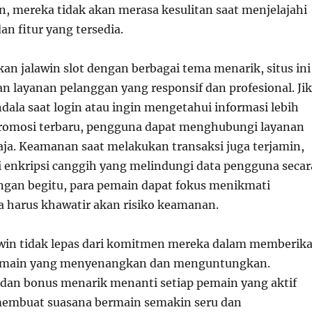
n, mereka tidak akan merasa kesulitan saat menjelajahi
n fitur yang tersedia.
an jalawin slot dengan berbagai tema menarik, situs ini
n layanan pelanggan yang responsif dan profesional. Ji
ala saat login atau ingin mengetahui informasi lebih
promosi terbaru, pengguna dapat menghubungi layanan
aja. Keamanan saat melakukan transaksi juga terjamin,
i enkripsi canggih yang melindungi data pengguna secar
gan begitu, para pemain dapat fokus menikmati
 harus khawatir akan risiko keamanan.
win tidak lepas dari komitmen mereka dalam memberik
rmain yang menyenangkan dan menguntungkan.
dan bonus menarik menanti setiap pemain yang aktif
 membuat suasana bermain semakin seru dan