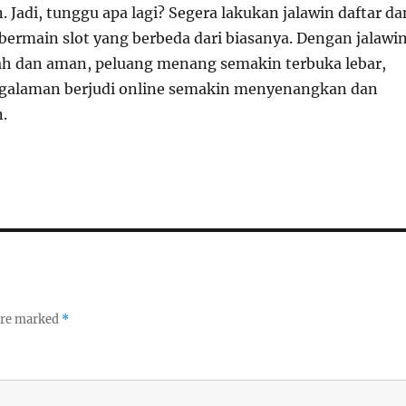
Jadi, tunggu apa lagi? Segera lakukan jalawin daftar da
bermain slot yang berbeda dari biasanya. Dengan jalawi
h dan aman, peluang menang semakin terbuka lebar,
galaman berjudi online semakin menyenangkan dan
.
 are marked
*