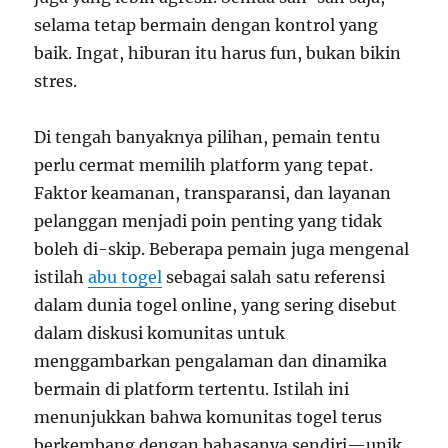
selama tetap bermain dengan kontrol yang
baik. Ingat, hiburan itu harus fun, bukan bikin
stres.
Di tengah banyaknya pilihan, pemain tentu
perlu cermat memilih platform yang tepat.
Faktor keamanan, transparansi, dan layanan
pelanggan menjadi poin penting yang tidak
boleh di-skip. Beberapa pemain juga mengenal
istilah
abu togel
sebagai salah satu referensi
dalam dunia togel online, yang sering disebut
dalam diskusi komunitas untuk
menggambarkan pengalaman dan dinamika
bermain di platform tertentu. Istilah ini
menunjukkan bahwa komunitas togel terus
berkembang dengan bahasanya sendiri—unik