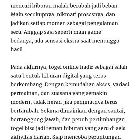
mencari hiburan malah berubah jadi beban.
Main secukupnya, nikmati prosesnya, dan
jadikan setiap momen sebagai pengalaman
seru. Anggap saja seperti main game—
bedanya, ada sensasi ekstra saat menunggu
hasil.
Pada akhirnya, togel online hadir sebagai salah
satu bentuk hiburan digital yang terus
berkembang. Dengan kemudahan akses, variasi
permainan, dan suasana yang semakin
modern, tidak heran jika peminatnya terus
bertambah. Selama dimainkan dengan santai,
bertanggung jawab, dan penuh pertimbangan,
togel bisa jadi teman hiburan yang seru di sela
aktivitas harian. Siap mencoba peruntungan