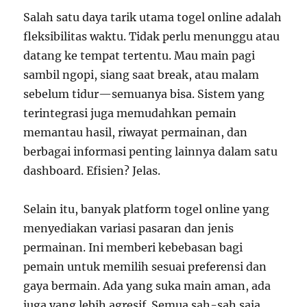
Salah satu daya tarik utama togel online adalah
fleksibilitas waktu. Tidak perlu menunggu atau
datang ke tempat tertentu. Mau main pagi
sambil ngopi, siang saat break, atau malam
sebelum tidur—semuanya bisa. Sistem yang
terintegrasi juga memudahkan pemain
memantau hasil, riwayat permainan, dan
berbagai informasi penting lainnya dalam satu
dashboard. Efisien? Jelas.
Selain itu, banyak platform togel online yang
menyediakan variasi pasaran dan jenis
permainan. Ini memberi kebebasan bagi
pemain untuk memilih sesuai preferensi dan
gaya bermain. Ada yang suka main aman, ada
juga yang lebih agresif. Semua sah-sah saja,