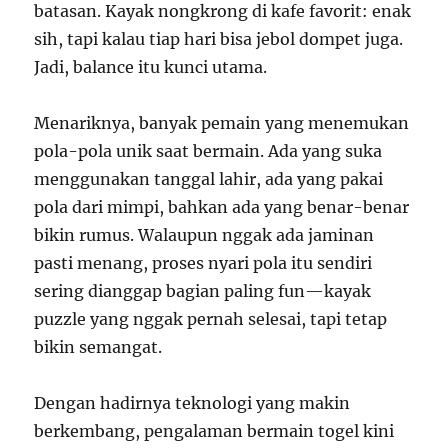
batasan. Kayak nongkrong di kafe favorit: enak
sih, tapi kalau tiap hari bisa jebol dompet juga.
Jadi, balance itu kunci utama.
Menariknya, banyak pemain yang menemukan
pola-pola unik saat bermain. Ada yang suka
menggunakan tanggal lahir, ada yang pakai
pola dari mimpi, bahkan ada yang benar-benar
bikin rumus. Walaupun nggak ada jaminan
pasti menang, proses nyari pola itu sendiri
sering dianggap bagian paling fun—kayak
puzzle yang nggak pernah selesai, tapi tetap
bikin semangat.
Dengan hadirnya teknologi yang makin
berkembang, pengalaman bermain togel kini