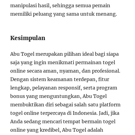
manipulasi hasil, sehingga semua pemain
memiliki peluang yang sama untuk menang.
Kesimpulan
Abu Togel merupakan pilihan ideal bagi siapa
saja yang ingin menikmati permainan togel
online secara aman, nyaman, dan profesional.
Dengan sistem keamanan terdepan, fitur
lengkap, pelayanan responsif, serta program
bonus yang menguntungkan, Abu Togel
membuktikan diri sebagai salah satu platform
togel online terpercaya di Indonesia. Jadi, jika
Anda sedang mencari tempat bermain togel
online yang kredibel, Abu Togel adalah