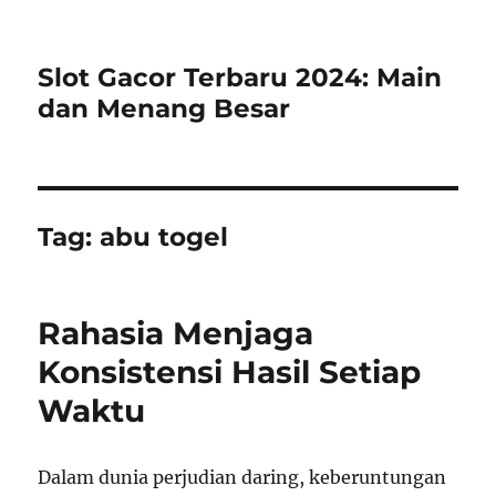
Slot Gacor Terbaru 2024: Main
dan Menang Besar
Tag:
abu togel
Rahasia Menjaga
Konsistensi Hasil Setiap
Waktu
Dalam dunia perjudian daring, keberuntungan