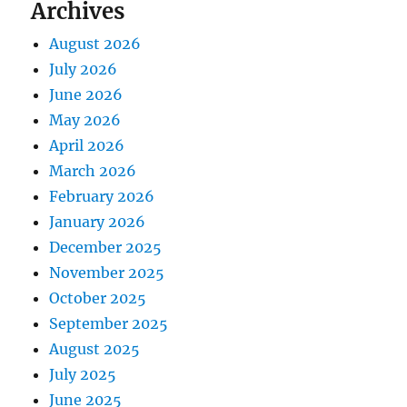
Archives
August 2026
July 2026
June 2026
May 2026
April 2026
March 2026
February 2026
January 2026
December 2025
November 2025
October 2025
September 2025
August 2025
July 2025
June 2025