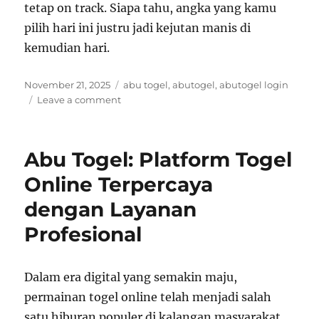
tetap on track. Siapa tahu, angka yang kamu
pilih hari ini justru jadi kejutan manis di
kemudian hari.
Posted
Tags
November 21, 2025
abu togel
,
abutogel
,
abutogel login
on
on
Leave a comment
Menjelajahi
Serunya
Angka
Abu Togel: Platform Togel
dan
Keberuntungan
Online Terpercaya
di
dengan Layanan
Dunia
Togel
Profesional
Dalam era digital yang semakin maju,
permainan togel online telah menjadi salah
satu hiburan populer di kalangan masyarakat