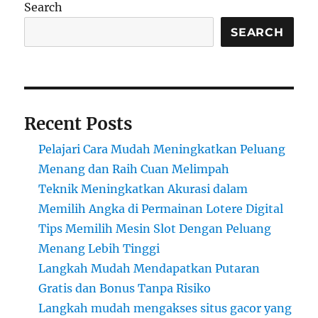
Search
SEARCH
Recent Posts
Pelajari Cara Mudah Meningkatkan Peluang
Menang dan Raih Cuan Melimpah
Teknik Meningkatkan Akurasi dalam
Memilih Angka di Permainan Lotere Digital
Tips Memilih Mesin Slot Dengan Peluang
Menang Lebih Tinggi
Langkah Mudah Mendapatkan Putaran
Gratis dan Bonus Tanpa Risiko
Langkah mudah mengakses situs gacor yang