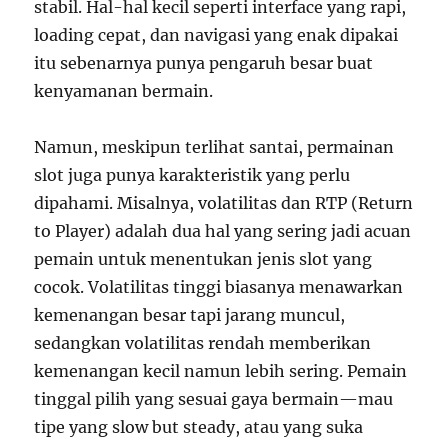
stabil. Hal-hal kecil seperti interface yang rapi,
loading cepat, dan navigasi yang enak dipakai
itu sebenarnya punya pengaruh besar buat
kenyamanan bermain.
Namun, meskipun terlihat santai, permainan
slot juga punya karakteristik yang perlu
dipahami. Misalnya, volatilitas dan RTP (Return
to Player) adalah dua hal yang sering jadi acuan
pemain untuk menentukan jenis slot yang
cocok. Volatilitas tinggi biasanya menawarkan
kemenangan besar tapi jarang muncul,
sedangkan volatilitas rendah memberikan
kemenangan kecil namun lebih sering. Pemain
tinggal pilih yang sesuai gaya bermain—mau
tipe yang slow but steady, atau yang suka