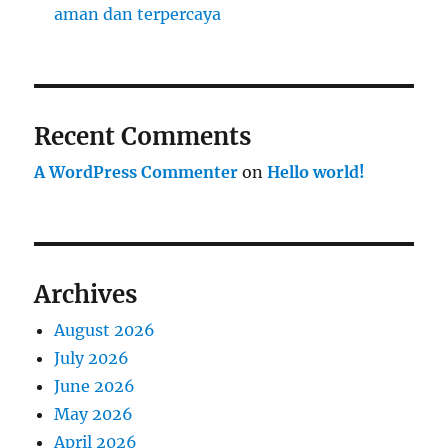
aman dan terpercaya
Recent Comments
A WordPress Commenter
on
Hello world!
Archives
August 2026
July 2026
June 2026
May 2026
April 2026