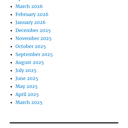
March 2026
February 2026
January 2026
December 2025
November 2025
October 2025
September 2025
August 2025
July 2025
June 2025
May 2025
April 2025
March 2025