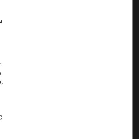
a
k
s
h,
g