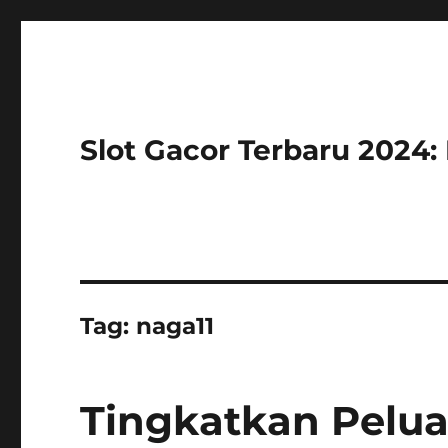
Slot Gacor Terbaru 2024
Tag:
naga11
Tingkatkan Pelua