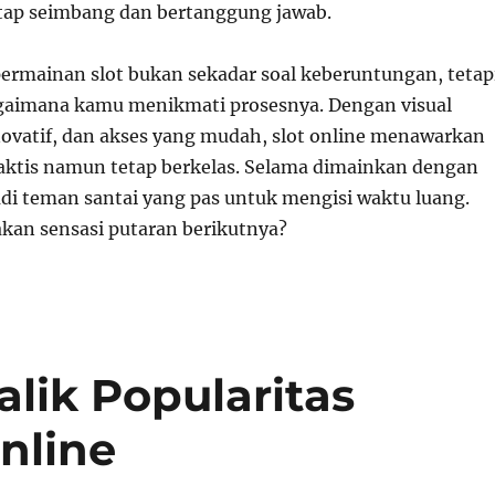
etap seimbang dan bertanggung jawab.
permainan slot bukan sekadar soal keberuntungan, tetap
gaimana kamu menikmati prosesnya. Dengan visual
inovatif, dan akses yang mudah, slot online menawarkan
aktis namun tetap berkelas. Selama dimainkan dengan
 jadi teman santai yang pas untuk mengisi waktu luang.
akan sensasi putaran berikutnya?
alik Popularitas
nline