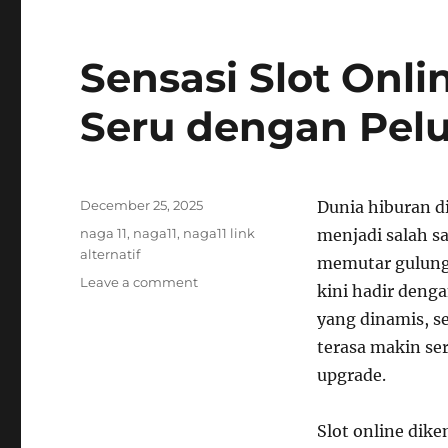
Sensasi Slot Onl
Seru dengan Pel
Posted
December 25, 2025
Dunia hiburan d
on
Tags
naga 11
,
naga11
,
naga11 link
menjadi salah sa
alternatif
memutar gulung
on
Leave a comment
kini hadir deng
Sensasi
yang dinamis, se
Slot
Online
terasa makin ser
Modern:
upgrade.
Hiburan
Seru
dengan
Slot online dik