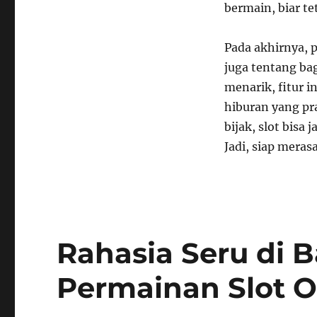
bermain, biar t
Pada akhirnya, 
juga tentang ba
menarik, fitur 
hiburan yang pr
bijak, slot bisa
Jadi, siap meras
Rahasia Seru di B
Permainan Slot O