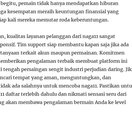
 begitu, pemain tidak hanya mendapatkan hiburan
juga kesempatan meraih keuntungan finansial yang
iap kali mereka memutar roda keberuntungan.
n, kualitas layanan pelanggan dari naga11 sangat
sponsif. Tim support siap membantu kapan saja jika ada
ertanyaan terkait akun maupun permainan. Komitmen
emberikan pengalaman terbaik membuat platform ini
i tengah persaingan sengit industri perjudian daring. Jik
ncari tempat yang aman, menguntungkan, dan
idak ada salahnya untuk mencoba naga11. Pastikan unt
 daftar terlebih dahulu dan nikmati sensasi seru dari
ang akan membawa pengalaman bermain Anda ke level