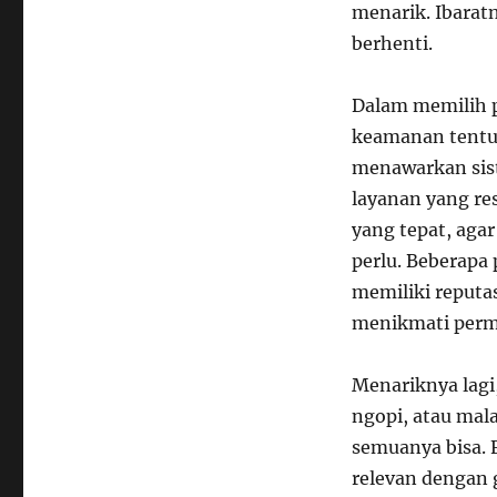
menarik. Ibaratn
berhenti.
Dalam memilih 
keamanan tentu 
menawarkan sist
layanan yang re
yang tepat, aga
perlu. Beberapa
memiliki reputas
menikmati permai
Menariknya lagi,
ngopi, atau mal
semuanya bisa. F
relevan dengan 