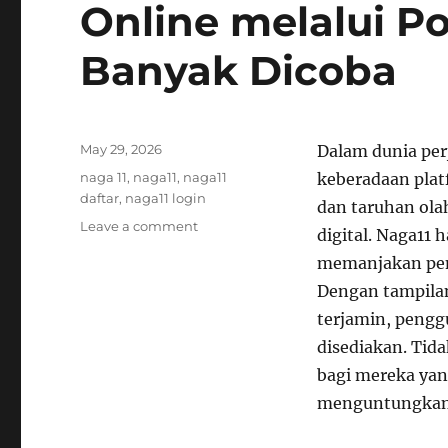
Online melalui P
Banyak Dicoba
Posted
May 29, 2026
Dalam dunia per
on
Tags
naga 11
,
naga11
,
naga11
keberadaan plat
daftar
,
naga11 login
dan taruhan ola
on
Leave a comment
digital. Naga11 
Tingkatkan
memanjakan pen
Peluang
Jackpot
Dengan tampilan
di
terjamin, pengg
Slot
disediakan. Tid
Online
melalui
bagi mereka ya
Pola
menguntungkan 
Main
yang