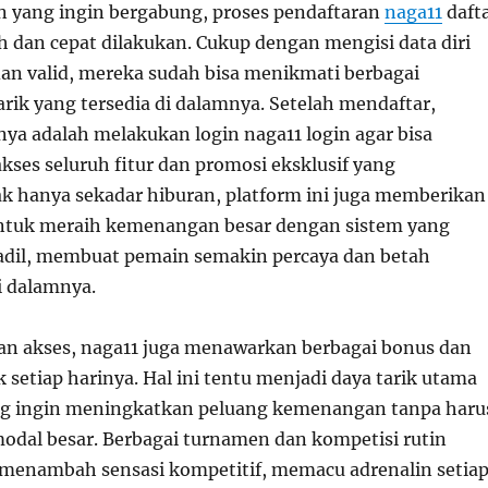
n yang ingin bergabung, proses pendaftaran
naga11
daft
 dan cepat dilakukan. Cukup dengan mengisi data diri
dan valid, mereka sudah bisa menikmati berbagai
ik yang tersedia di dalamnya. Setelah mendaftar,
nya adalah melakukan login naga11 login agar bisa
ses seluruh fitur dan promosi eksklusif yang
ak hanya sekadar hiburan, platform ini juga memberikan
untuk meraih kemenangan besar dengan sistem yang
adil, membuat pemain semakin percaya dan betah
i dalamnya.
n akses, naga11 juga menawarkan berbagai bonus dan
setiap harinya. Hal ini tentu menjadi daya tarik utama
ng ingin meningkatkan peluang kemenangan tanpa haru
dal besar. Berbagai turnamen dan kompetisi rutin
menambah sensasi kompetitif, memacu adrenalin setia