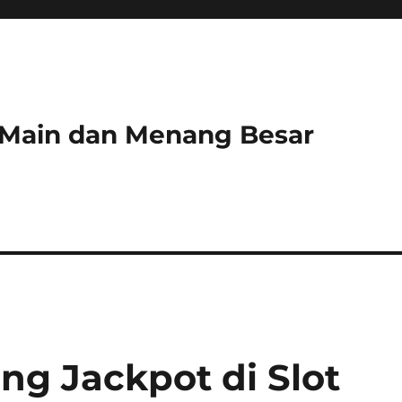
: Main dan Menang Besar
ng Jackpot di Slot