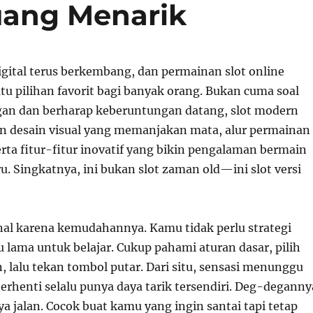
uang Menarik
igital terus berkembang, dan permainan slot online
tu pilihan favorit bagi banyak orang. Bukan cuma soal
an dan berharap keberuntungan datang, slot modern
an desain visual yang memanjakan mata, alur permainan
rta fitur-fitur inovatif yang bikin pengalaman bermain
u. Singkatnya, ini bukan slot zaman old—ini slot versi
enal karena kemudahannya. Kamu tidak perlu strategi
 lama untuk belajar. Cukup pahami aturan dasar, pilih
 lalu tekan tombol putar. Dari situ, sensasi menunggu
erhenti selalu punya daya tarik tersendiri. Deg-deganny
a jalan. Cocok buat kamu yang ingin santai tapi tetap