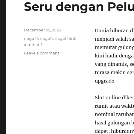
Seru dengan Pel
Posted
December 25, 2025
Dunia hiburan d
on
Tags
naga 11
,
naga11
,
naga11 link
menjadi salah sa
alternatif
memutar gulung
on
Leave a comment
kini hadir deng
Sensasi
yang dinamis, se
Slot
Online
terasa makin ser
Modern:
upgrade.
Hiburan
Seru
dengan
Slot online dik
Peluang
rumit atau waktu
Menarik
nominal taruhan,
hasil gulungan b
dapet, hiburanny