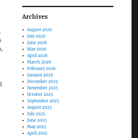
Archives
August 2026
k
July 2026
s
June 2026
h,
May 2026
April 2026
March 2026
February 2026
January 2026
December 2025
g
November 2025
October 2025
September 2025
August 2025
July 2025
June 2025
May 2025
April 2025