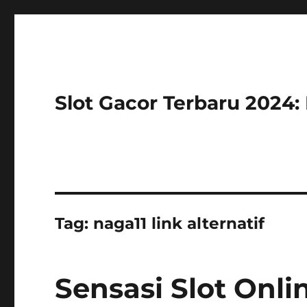
Slot Gacor Terbaru 2024
Tag:
naga11 link alternatif
Sensasi Slot Onl