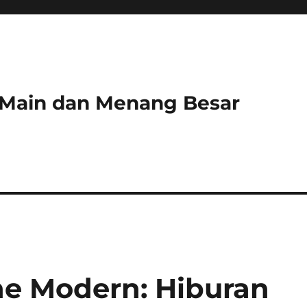
: Main dan Menang Besar
ine Modern: Hiburan