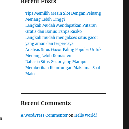
Recent Posts
Tips Memilih Mesin Slot Dengan Peluang
Menang Lebih Tinggi
Langkah Mudah Mendapatkan Putaran
Gratis dan Bonus Tanpa Risiko
Langkah mudah mengakses situs gacor
yang aman dan terpercaya
Analisis Situs Gacor Paling Populer Untuk
Menang Lebih Konsisten
Rahasia Situs Gacor yang Mampu
Memberikan Keuntungan Maksimal Saat
Main
Recent Comments
A WordPress Commenter
on
Hello world!
a