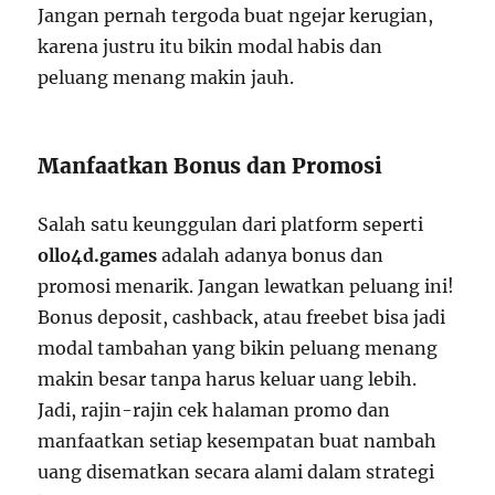
Jangan pernah tergoda buat ngejar kerugian,
karena justru itu bikin modal habis dan
peluang menang makin jauh.
Manfaatkan Bonus dan Promosi
Salah satu keunggulan dari platform seperti
ollo4d.games
adalah adanya bonus dan
promosi menarik. Jangan lewatkan peluang ini!
Bonus deposit, cashback, atau freebet bisa jadi
modal tambahan yang bikin peluang menang
makin besar tanpa harus keluar uang lebih.
Jadi, rajin-rajin cek halaman promo dan
manfaatkan setiap kesempatan buat nambah
uang disematkan secara alami dalam strategi