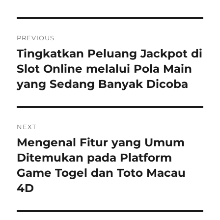
Post
PREVIOUS
navigation
Tingkatkan Peluang Jackpot di
Previous
post:
Slot Online melalui Pola Main
yang Sedang Banyak Dicoba
NEXT
Mengenal Fitur yang Umum
Next
post:
Ditemukan pada Platform
Game Togel dan Toto Macau
4D