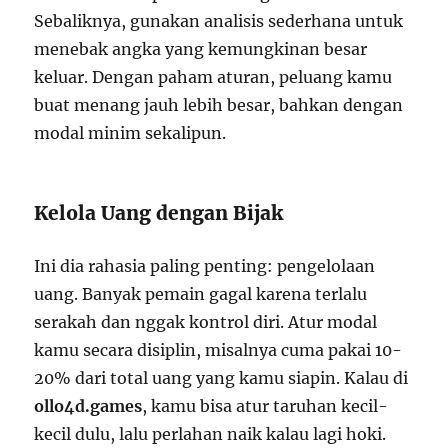
Sebaliknya, gunakan analisis sederhana untuk
menebak angka yang kemungkinan besar
keluar. Dengan paham aturan, peluang kamu
buat menang jauh lebih besar, bahkan dengan
modal minim sekalipun.
Kelola Uang dengan Bijak
Ini dia rahasia paling penting: pengelolaan
uang. Banyak pemain gagal karena terlalu
serakah dan nggak kontrol diri. Atur modal
kamu secara disiplin, misalnya cuma pakai 10-
20% dari total uang yang kamu siapin. Kalau di
ollo4d.games
, kamu bisa atur taruhan kecil-
kecil dulu, lalu perlahan naik kalau lagi hoki.