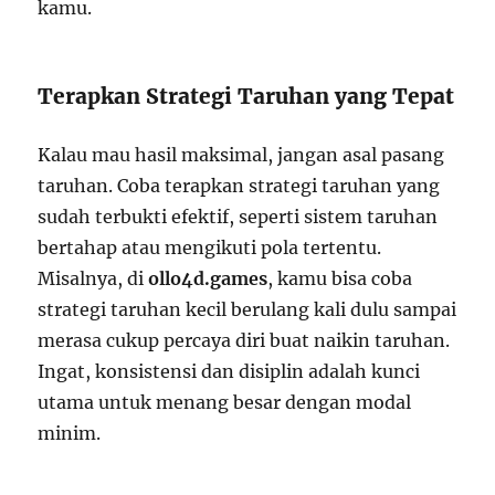
kamu.
Terapkan Strategi Taruhan yang Tepat
Kalau mau hasil maksimal, jangan asal pasang
taruhan. Coba terapkan strategi taruhan yang
sudah terbukti efektif, seperti sistem taruhan
bertahap atau mengikuti pola tertentu.
Misalnya, di
ollo4d.games
, kamu bisa coba
strategi taruhan kecil berulang kali dulu sampai
merasa cukup percaya diri buat naikin taruhan.
Ingat, konsistensi dan disiplin adalah kunci
utama untuk menang besar dengan modal
minim.