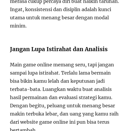
merasa cukup percaya diri buat naikin taruhan.
Ingat, konsistensi dan disiplin adalah kunci
utama untuk menang besar dengan modal
minim.
Jangan Lupa Istirahat dan Analisis
Main game online memang seru, tapi jangan
sampai lupa istirahat. Terlalu lama bermain
bisa bikin kamu lelah dan keputusan jadi
terbata-bata. Luangkan waktu buat analisis
hasil permainan dan evaluasi strategi kamu.
Dengan begitu, peluang untuk menang besar
makin terbuka lebar, dan uang yang kamu raih
dari website game online ini pun bisa terus
bertambah.