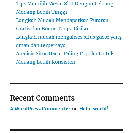
Tips Memilih Mesin Slot Dengan Peluang
Menang Lebih Tinggi
Langkah Mudah Mendapatkan Putaran
Gratis dan Bonus Tanpa Risiko
Langkah mudah mengakses situs gacor yang
aman dan terpercaya
Analisis Situs Gacor Paling Populer Untuk
Menang Lebih Konsisten
Recent Comments
A WordPress Commenter
on
Hello world!