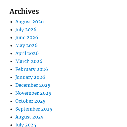
Archives
August 2026
July 2026
June 2026
May 2026
April 2026
March 2026
February 2026
January 2026
December 2025
November 2025
October 2025
September 2025
August 2025
July 2025