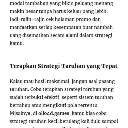
modal tambahan yang bikin peluang menang
makin besar tanpa harus keluar uang lebih.
Jadi, rajin-rajin cek halaman promo dan
manfaatkan setiap kesempatan buat nambah
uang disematkan secara alami dalam strategi
kamu.
Terapkan Strategi Taruhan yang Tepat
Kalau mau hasil maksimal, jangan asal pasang
taruhan. Coba terapkan strategi taruhan yang
sudah terbukti efektif, seperti sistem taruhan
bertahap atau mengikuti pola tertentu.
Misalnya, di
ollo4d.games
, kamu bisa coba
strategi taruhan kecil berulang kali dulu sampai