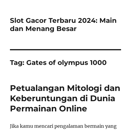
Slot Gacor Terbaru 2024: Main
dan Menang Besar
Tag:
Gates of olympus 1000
Petualangan Mitologi dan
Keberuntungan di Dunia
Permainan Online
Jika kamu mencari pengalaman bermain yang