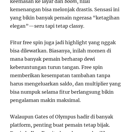
keemasan ke layar dan
boom
, nilai
kemenangan bisa melonjak drastis. Sensasi ini
yang bikin banyak pemain ngerasa “ketagihan
elegan”—seru tapi tetap classy.
Fitur free spin juga jadi highlight yang nggak
bisa dilewatkan. Biasanya, inilah momen di
mana banyak pemain berharap dewi
keberuntungan turun tangan. Free spin
memberikan kesempatan tambahan tanpa
harus mengeluarkan saldo, dan multiplier yang
bisa numpuk selama fitur berlangsung bikin
pengalaman makin maksimal.
Walaupun Gates of Olympus hadir di banyak
platform, penting buat pemain tetap bijak.