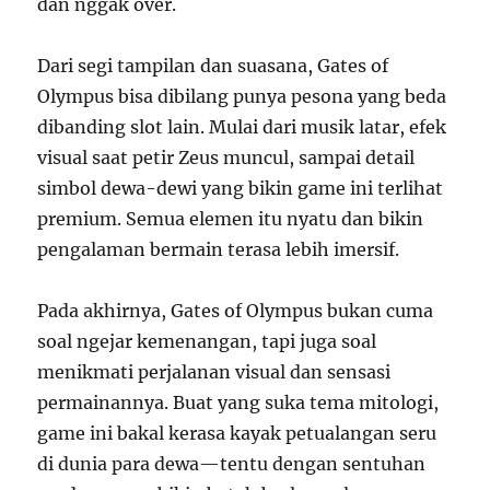
dan nggak over.
Dari segi tampilan dan suasana, Gates of
Olympus bisa dibilang punya pesona yang beda
dibanding slot lain. Mulai dari musik latar, efek
visual saat petir Zeus muncul, sampai detail
simbol dewa-dewi yang bikin game ini terlihat
premium. Semua elemen itu nyatu dan bikin
pengalaman bermain terasa lebih imersif.
Pada akhirnya, Gates of Olympus bukan cuma
soal ngejar kemenangan, tapi juga soal
menikmati perjalanan visual dan sensasi
permainannya. Buat yang suka tema mitologi,
game ini bakal kerasa kayak petualangan seru
di dunia para dewa—tentu dengan sentuhan