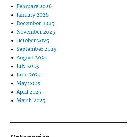
February 2026
January 2026
December 2025
November 2025
October 2025
September 2025
August 2025
July 2025
June 2025
May 2025
April 2025
March 2025