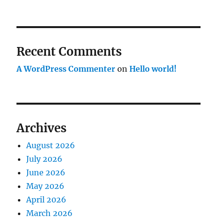
Recent Comments
A WordPress Commenter
on
Hello world!
Archives
August 2026
July 2026
June 2026
May 2026
April 2026
March 2026