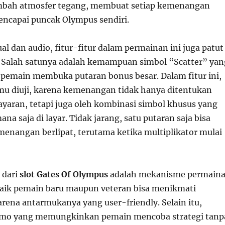
bah atmosfer tegang, membuat setiap kemenangan
mencapai puncak Olympus sendiri.
ual dan audio, fitur-fitur dalam permainan ini juga patut
 Salah satunya adalah kemampuan simbol “Scatter” yan
emain membuka putaran bonus besar. Dalam fitur ini,
u diuji, karena kemenangan tidak hanya ditentukan
ayaran, tetapi juga oleh kombinasi simbol khusus yang
ana saja di layar. Tidak jarang, satu putaran saja bisa
nangan berlipat, terutama ketika multiplikator mulai
 dari
slot Gates Of Olympus
adalah mekanisme permain
 Baik pemain baru maupun veteran bisa menikmati
arena antarmukanya yang user-friendly. Selain itu,
demo yang memungkinkan pemain mencoba strategi tanp