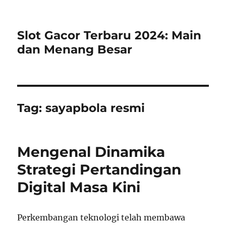
Slot Gacor Terbaru 2024: Main
dan Menang Besar
Tag:
sayapbola resmi
Mengenal Dinamika
Strategi Pertandingan
Digital Masa Kini
Perkembangan teknologi telah membawa