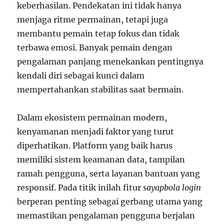
keberhasilan. Pendekatan ini tidak hanya
menjaga ritme permainan, tetapi juga
membantu pemain tetap fokus dan tidak
terbawa emosi. Banyak pemain dengan
pengalaman panjang menekankan pentingnya
kendali diri sebagai kunci dalam
mempertahankan stabilitas saat bermain.
Dalam ekosistem permainan modern,
kenyamanan menjadi faktor yang turut
diperhatikan. Platform yang baik harus
memiliki sistem keamanan data, tampilan
ramah pengguna, serta layanan bantuan yang
responsif. Pada titik inilah fitur
sayapbola login
berperan penting sebagai gerbang utama yang
memastikan pengalaman pengguna berjalan