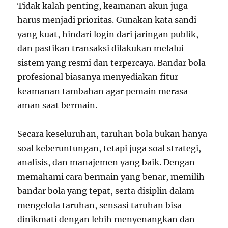
Tidak kalah penting, keamanan akun juga
harus menjadi prioritas. Gunakan kata sandi
yang kuat, hindari login dari jaringan publik,
dan pastikan transaksi dilakukan melalui
sistem yang resmi dan terpercaya. Bandar bola
profesional biasanya menyediakan fitur
keamanan tambahan agar pemain merasa
aman saat bermain.
Secara keseluruhan, taruhan bola bukan hanya
soal keberuntungan, tetapi juga soal strategi,
analisis, dan manajemen yang baik. Dengan
memahami cara bermain yang benar, memilih
bandar bola yang tepat, serta disiplin dalam
mengelola taruhan, sensasi taruhan bisa
dinikmati dengan lebih menyenangkan dan