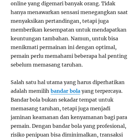
online yang digemari banyak orang. Tidak
hanya menawarkan sensasi menegangkan saat
menyaksikan pertandingan, tetapi juga
memberikan kesempatan untuk mendapatkan
keuntungan tambahan. Namun, untuk bisa
menikmati permainan ini dengan optimal,
pemain perlu memahami beberapa hal penting
sebelum memasang taruhan.
Salah satu hal utama yang harus diperhatikan
adalah memilih
bandar bola
yang terpercaya.
Bandar bola bukan sekadar tempat untuk
memasang taruhan, tetapi juga menjadi
jaminan keamanan dan kenyamanan bagi para
pemain. Dengan bandar bola yang profesional,
risiko penipuan bisa diminimalkan, transaksi