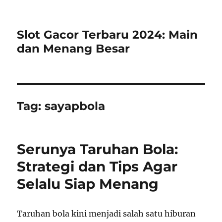
Slot Gacor Terbaru 2024: Main
dan Menang Besar
Tag:
sayapbola
Serunya Taruhan Bola:
Strategi dan Tips Agar
Selalu Siap Menang
Taruhan bola kini menjadi salah satu hiburan